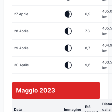
405.
🌒
27 Aprile
6,9
km
405.
🌓
28 Aprile
7,8
km
404.
🌓
29 Aprile
8,7
km
403.
🌓
30 Aprile
9,6
km
Maggio 2023
Dista
Età
Data
Immagine
dalla