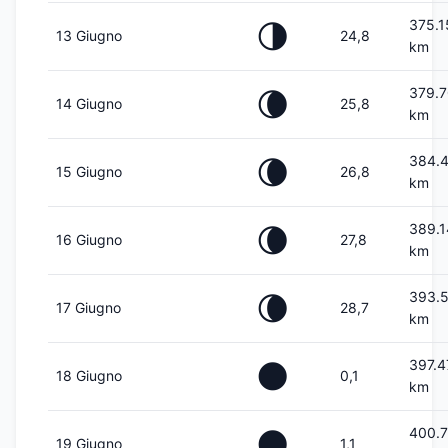
375.1
🌗
13 Giugno
24,8
km
379.
🌘
14 Giugno
25,8
km
384.
🌘
15 Giugno
26,8
km
389.
🌘
16 Giugno
27,8
km
393.
🌘
17 Giugno
28,7
km
397.4
🌑
18 Giugno
0,1
km
400.
🌑
19 Giugno
1,1