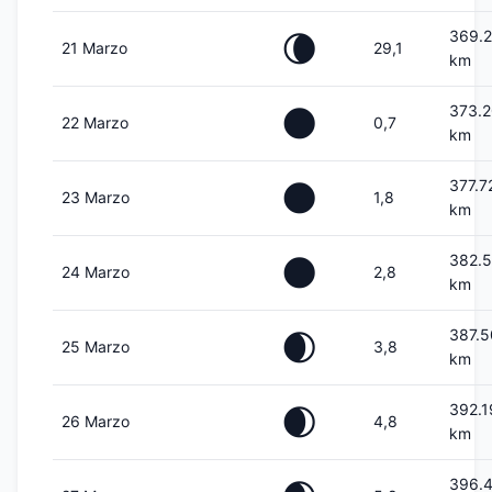
369.
🌘
21 Marzo
29,1
km
373.2
🌑
22 Marzo
0,7
km
377.7
🌑
23 Marzo
1,8
km
382.
🌑
24 Marzo
2,8
km
387.5
🌒
25 Marzo
3,8
km
392.1
🌒
26 Marzo
4,8
km
396.