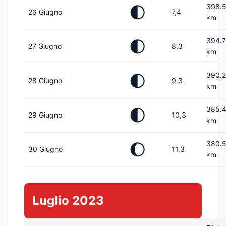
398.
🌓
26 Giugno
7,4
km
394.
🌓
27 Giugno
8,3
km
390.
🌓
28 Giugno
9,3
km
385.
🌓
29 Giugno
10,3
km
380.
🌔
30 Giugno
11,3
km
Luglio 2023