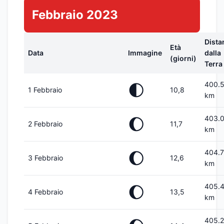
Febbraio 2023
Dista
Età
Data
Immagine
dalla
(giorni)
Terra
400.
🌓
1 Febbraio
10,8
km
403.
🌔
2 Febbraio
11,7
km
404.
🌔
3 Febbraio
12,6
km
405.
🌔
4 Febbraio
13,5
km
405.