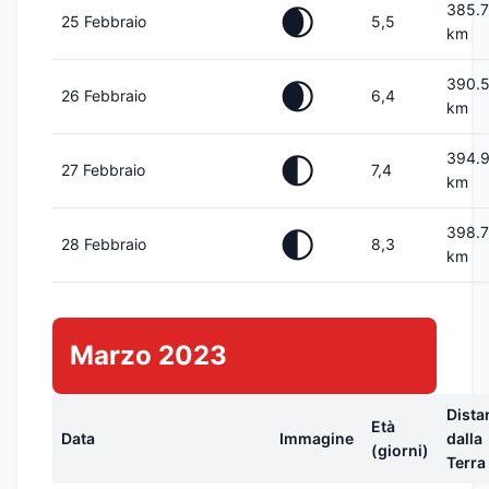
385.
🌒
25 Febbraio
5,5
km
390.
🌒
26 Febbraio
6,4
km
394.
🌓
27 Febbraio
7,4
km
398.
🌓
28 Febbraio
8,3
km
Marzo 2023
Dista
Età
Data
Immagine
dalla
(giorni)
Terra