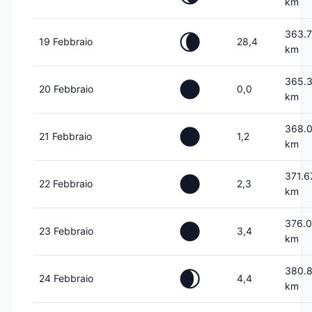
km
363.
🌘
19 Febbraio
28,4
km
365.
🌑
20 Febbraio
0,0
km
368.
🌑
21 Febbraio
1,2
km
371.6
🌑
22 Febbraio
2,3
km
376.
🌑
23 Febbraio
3,4
km
380.
🌒
24 Febbraio
4,4
km