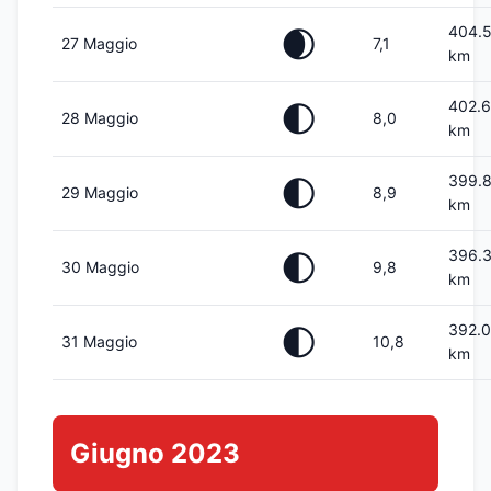
404.
🌒
27 Maggio
7,1
km
402.
🌓
28 Maggio
8,0
km
399.
🌓
29 Maggio
8,9
km
396.
🌓
30 Maggio
9,8
km
392.
🌓
31 Maggio
10,8
km
Giugno 2023