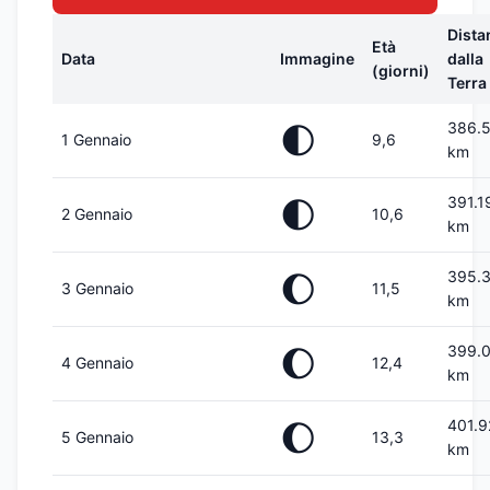
Dista
Età
Data
Immagine
dalla
(giorni)
Terra
386.
🌓
1 Gennaio
9,6
km
391.1
🌓
2 Gennaio
10,6
km
395.
🌔
3 Gennaio
11,5
km
399.
🌔
4 Gennaio
12,4
km
401.9
🌔
5 Gennaio
13,3
km