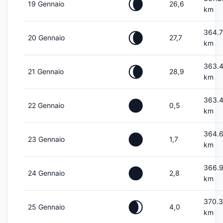
🌘
19 Gennaio
26,6
km
364.7
🌘
20 Gennaio
27,7
km
363.
🌘
21 Gennaio
28,9
km
363.
🌑
22 Gennaio
0,5
km
364.
🌑
23 Gennaio
1,7
km
366.
🌑
24 Gennaio
2,8
km
370.
🌒
25 Gennaio
4,0
km