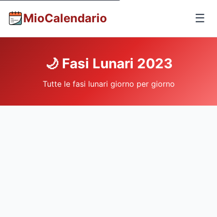
MioCalendario
☰
🌙 Fasi Lunari 2023
Tutte le fasi lunari giorno per giorno