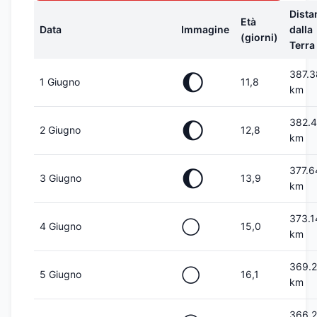
Dista
Età
Data
Immagine
dalla
(giorni)
Terra
387.
🌔
1 Giugno
11,8
km
382.
🌔
2 Giugno
12,8
km
377.6
🌔
3 Giugno
13,9
km
373.1
🌕
4 Giugno
15,0
km
369.
🌕
5 Giugno
16,1
km
366.