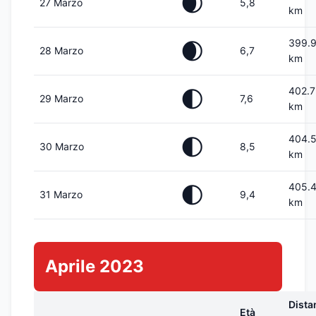
🌒
27 Marzo
5,8
km
399.
🌒
28 Marzo
6,7
km
402.
🌓
29 Marzo
7,6
km
404.
🌓
30 Marzo
8,5
km
405.
🌓
31 Marzo
9,4
km
Aprile 2023
Dista
Età