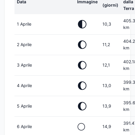
Data
Immagine
dalla
(giorni)
Terra
405.
🌓
1 Aprile
10,3
km
404.
🌔
2 Aprile
11,2
km
402.1
🌔
3 Aprile
12,1
km
399.
🌔
4 Aprile
13,0
km
395.
🌔
5 Aprile
13,9
km
391.4
🌕
6 Aprile
14,9
km