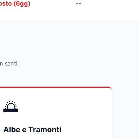
osto (6gg)
--
n santi,
🌅
Albe e Tramonti