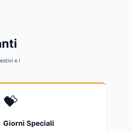
anti
stivi e i
💝
Giorni Speciali