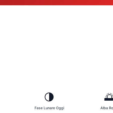
🌗

Fase Lunare Oggi
Alba R