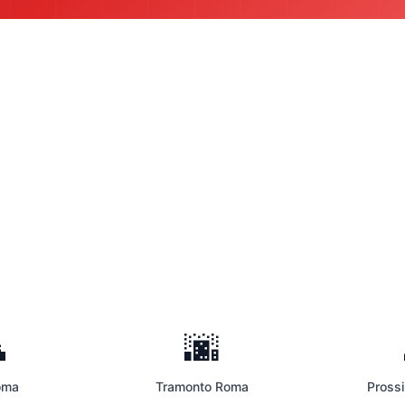

🌆
oma
Tramonto Roma
Pross