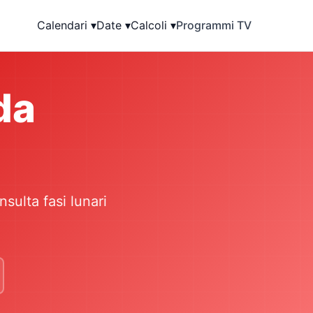
Calendari ▾
Date ▾
Calcoli ▾
Programmi TV
da
s
nsulta fasi lunari