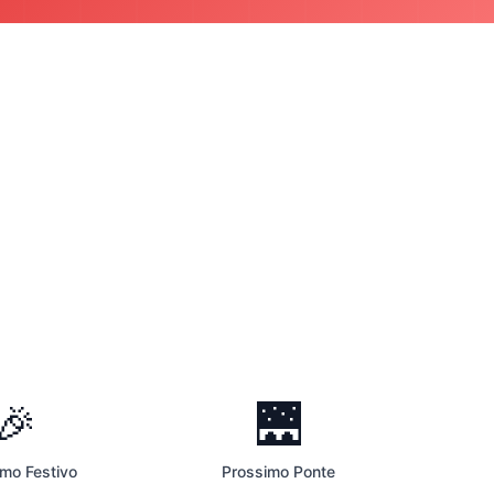
🎉
🌉
imo Festivo
Prossimo Ponte