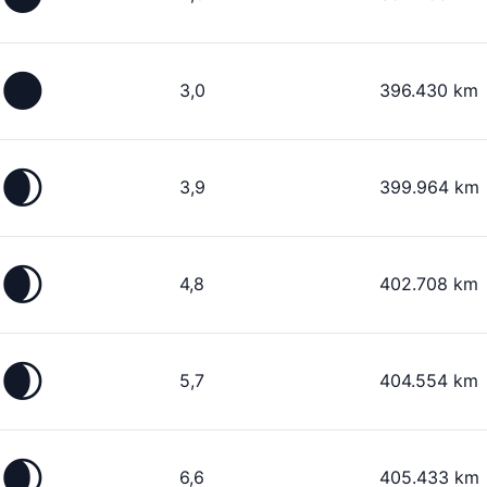
🌑
3,0
396.430 km
🌒
3,9
399.964 km
🌒
4,8
402.708 km
🌒
5,7
404.554 km
🌒
6,6
405.433 km