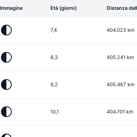
Immagine
Età (giorni)
Distanza dall
🌓
7,4
404.023 km
🌓
8,3
405.241 km
🌓
9,2
405.467 km
🌓
10,1
404.701 km