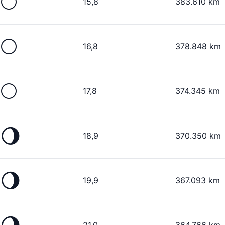
🌕
15,8
383.610 km
🌕
16,8
378.848 km
🌕
17,8
374.345 km
🌖
18,9
370.350 km
🌖
19,9
367.093 km