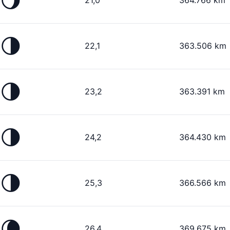
🌖
21,0
364.766 km
🌗
22,1
363.506 km
🌗
23,2
363.391 km
🌗
24,2
364.430 km
🌗
25,3
366.566 km
🌘
26,4
369.675 km