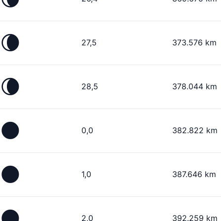
🌘
27,5
373.576 km
🌘
28,5
378.044 km
🌑
0,0
382.822 km
🌑
1,0
387.646 km
🌑
2,0
392.259 km