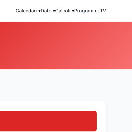
Calendari ▾
Date ▾
Calcoli ▾
Programmi TV