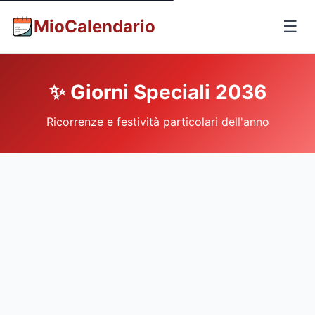
MioCalendario
☰
✨ Giorni Speciali 2036
Ricorrenze e festività particolari dell'anno