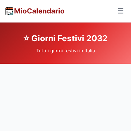
MioCalendario
☰
⭐ Giorni Festivi 2032
Tutti i giorni festivi in Italia